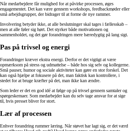
Når medarbejdere får mulighed for at påvirke processen, øges
engagementet. Det kan være gennem workshops, feedbackmøder eller
små arbejdsgrupper, der bidrager til at forme de nye rammer.
Involvering betyder ikke, at alle beslutninger skal tages i fællesskab –
men at alle føler sig hørt. Det styrker både motivationen og
sammenholdet, og det gør forandringen mere bæredygtig på lang sigt.
Pas på trivsel og energi
Forandringer kræver ekstra energi. Derfor er det vigtigt at være
opmærksom på stress og udmattelse – både hos sig selv og kollegerne.
Små pauser, humor og sociale aktiviteter kan gøre en stor forskel. Det
kan også hjælpe at fokusere på det, man faktisk kan kontrollere, i
stedet for at bruge kræfter på det, man ikke kan ændre.
Som leder er det en god idé at følge op på trivsel gennem samtaler og
spørgeskemaer. Som medarbejder kan du selv tage ansvar for at sige
til, hvis presset bliver for stort.
Lær af processen
Enhver forandring rummer læring. Når støvet har lagt sig, er det værd