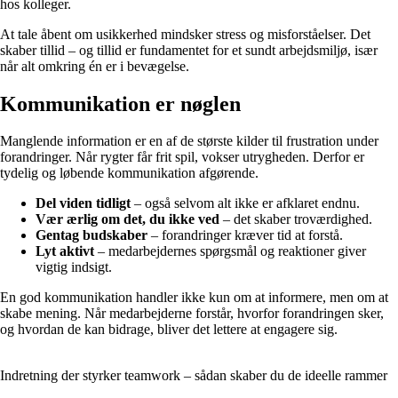
hos kolleger.
At tale åbent om usikkerhed mindsker stress og misforståelser. Det
skaber tillid – og tillid er fundamentet for et sundt arbejdsmiljø, især
når alt omkring én er i bevægelse.
Kommunikation er nøglen
Manglende information er en af de største kilder til frustration under
forandringer. Når rygter får frit spil, vokser utrygheden. Derfor er
tydelig og løbende kommunikation afgørende.
Del viden tidligt
– også selvom alt ikke er afklaret endnu.
Vær ærlig om det, du ikke ved
– det skaber troværdighed.
Gentag budskaber
– forandringer kræver tid at forstå.
Lyt aktivt
– medarbejdernes spørgsmål og reaktioner giver
vigtig indsigt.
En god kommunikation handler ikke kun om at informere, men om at
skabe mening. Når medarbejderne forstår, hvorfor forandringen sker,
og hvordan de kan bidrage, bliver det lettere at engagere sig.
Indretning der styrker teamwork – sådan skaber du de ideelle rammer