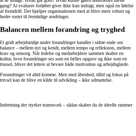
at se tilbage: Hvad gik godt? Hvad kunne gøres anderledes næste
gang? At evaluere forløbet giver ikke kun indsigt, men også en følelse
af fremdrift. Det hjælper organisationen med at blive mere robust og
bedre rustet til fremtidige ændringer.
Balancen mellem forandring og tryghed
Et godt arbejdsmiljø under forandringer handler i sidste ende om
balance – mellem nyt og kendt, mellem tempo og refleksion, mellem
krav og omsorg. Når ledelse og medarbejdere sammen skaber en
kultur, hvor forandringer ses som en fælles opgave og ikke som en
trussel, bliver det lettere at bevare både motivation og arbejdsglæde.
Forandringer vil altid komme. Men med åbenhed, tillid og fokus på
trivsel kan de blive en kilde til udvikling – ikke udmattelse.
Indretning der styrker teamwork – sådan skaber du de ideelle rammer