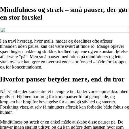
Mindfulness og stræk – små pauser, der gør
en stor forskel
I en travl hverdag, hvor mails, møder og deadlines ofte afløser
hinanden uden pause, kan det være svært at finde ro. Mange oplever
spændinger i nakke og skuldre, træthed i øjnene og en konstant følelse
af at være “på”. Men små pauser med fokus på mindfulness og lette
strækøvelser kan gøre en overraskende stor forskel – både for kroppen
og for koncentrationen.
Hvorfor pauser betyder mere, end du tror
Når vi arbejder koncentreret i længere tid, falder vores opmærksomhed
gradvist. Hjernen har brug for korte pauser for at genoplade, og
kroppen har brug for bevægelse for at undgå stivhed og smerter.
Forskning viser, at selv få minutters afbræk kan forbedre både fokus og
humør.
Mindfulness og stræk er en enkel måde at skabe disse pauser på. De
kræver ingen særligt udstyr, og du kan udføre dem næsten hvor som