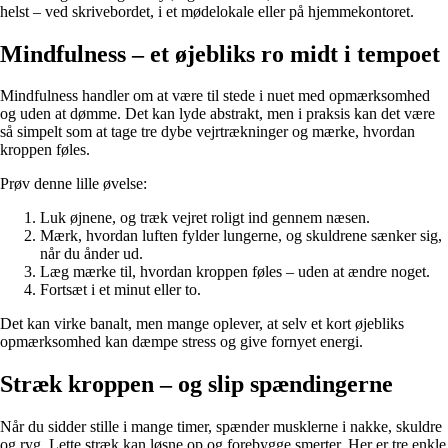
helst – ved skrivebordet, i et mødelokale eller på hjemmekontoret.
Mindfulness – et øjebliks ro midt i tempoet
Mindfulness handler om at være til stede i nuet med opmærksomhed
og uden at dømme. Det kan lyde abstrakt, men i praksis kan det være
så simpelt som at tage tre dybe vejrtrækninger og mærke, hvordan
kroppen føles.
Prøv denne lille øvelse:
Luk øjnene, og træk vejret roligt ind gennem næsen.
Mærk, hvordan luften fylder lungerne, og skuldrene sænker sig,
når du ånder ud.
Læg mærke til, hvordan kroppen føles – uden at ændre noget.
Fortsæt i et minut eller to.
Det kan virke banalt, men mange oplever, at selv et kort øjebliks
opmærksomhed kan dæmpe stress og give fornyet energi.
Stræk kroppen – og slip spændingerne
Når du sidder stille i mange timer, spænder musklerne i nakke, skuldre
og ryg. Lette stræk kan løsne op og forebygge smerter. Her er tre enkle