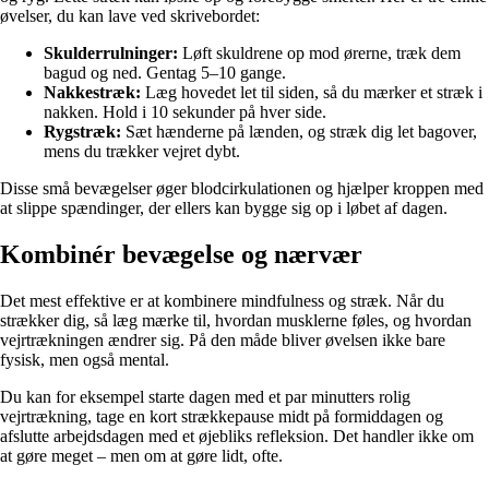
øvelser, du kan lave ved skrivebordet:
Skulderrulninger:
Løft skuldrene op mod ørerne, træk dem
bagud og ned. Gentag 5–10 gange.
Nakkestræk:
Læg hovedet let til siden, så du mærker et stræk i
nakken. Hold i 10 sekunder på hver side.
Rygstræk:
Sæt hænderne på lænden, og stræk dig let bagover,
mens du trækker vejret dybt.
Disse små bevægelser øger blodcirkulationen og hjælper kroppen med
at slippe spændinger, der ellers kan bygge sig op i løbet af dagen.
Kombinér bevægelse og nærvær
Det mest effektive er at kombinere mindfulness og stræk. Når du
strækker dig, så læg mærke til, hvordan musklerne føles, og hvordan
vejrtrækningen ændrer sig. På den måde bliver øvelsen ikke bare
fysisk, men også mental.
Du kan for eksempel starte dagen med et par minutters rolig
vejrtrækning, tage en kort strækkepause midt på formiddagen og
afslutte arbejdsdagen med et øjebliks refleksion. Det handler ikke om
at gøre meget – men om at gøre lidt, ofte.